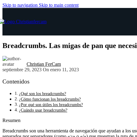
Skip to navigation
Skip to main content
Breadcrumbs. Las migas de pan que neces
Christian FerCam
septiembre 29, 2023
On enero 11, 2023
Contenidos
¿Qué son los breadcrumbs?
¿Cómo funcionan los breadcrumbs?
¿Por qué son útiles los breadcrumbs?
¿Cuándo usar breadcrumbs?
Resumen
Breadcrumbs son una herramienta de navegación que ayudan a los usua
separados por separadores (como «>» o «/») que muestran la ruta de na