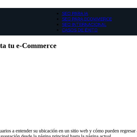
SEO PARA IA
SEO PARA ECOMMERCE
SEO INTERNACIONAL
CASOS DE ÉXITO
ita tu e-Commerce
rios a entender su ubicación en un sitio web y cómo pueden regresar a 
vegación desde la página principal hasta la página actual.