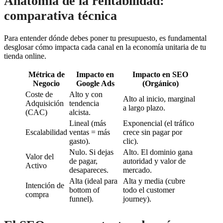
Anatomía de la rentabilidad:
comparativa técnica
Para entender dónde debes poner tu presupuesto, es fundamental
desglosar cómo impacta cada canal en la economía unitaria de tu
tienda online.
Métrica de
Impacto en
Impacto en SEO
Negocio
Google Ads
(Orgánico)
Coste de
Alto y con
Alto al inicio, marginal
Adquisición
tendencia
a largo plazo.
(CAC)
alcista.
Lineal (más
Exponencial (el tráfico
Escalabilidad
ventas = más
crece sin pagar por
gasto).
clic).
Nulo. Si dejas
Alto. El dominio gana
Valor del
de pagar,
autoridad y valor de
Activo
desapareces.
mercado.
Alta (ideal para
Alta y media (cubre
Intención de
bottom of
todo el customer
compra
funnel).
journey).