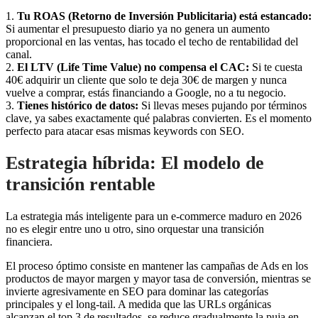
1.
Tu ROAS (Retorno de Inversión Publicitaria) está estancado:
Si aumentar el presupuesto diario ya no genera un aumento
proporcional en las ventas, has tocado el techo de rentabilidad del
canal.
2.
El LTV (Life Time Value) no compensa el CAC:
Si te cuesta
40€ adquirir un cliente que solo te deja 30€ de margen y nunca
vuelve a comprar, estás financiando a Google, no a tu negocio.
3.
Tienes histórico de datos:
Si llevas meses pujando por términos
clave, ya sabes exactamente qué palabras convierten. Es el momento
perfecto para atacar esas mismas keywords con SEO.
Estrategia híbrida: El modelo de
transición rentable
La estrategia más inteligente para un e-commerce maduro en 2026
no es elegir entre uno u otro, sino orquestar una transición
financiera.
El proceso óptimo consiste en mantener las campañas de Ads en los
productos de mayor margen y mayor tasa de conversión, mientras se
invierte agresivamente en SEO para dominar las categorías
principales y el long-tail. A medida que las URLs orgánicas
alcanzan el top 3 de resultados, se reduce gradualmente la puja en